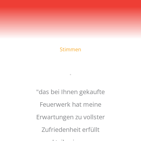
Stimmen
"das bei Ihnen gekaufte
"Das Fe
Feuerwerk hat meine
Krönu
Erwartungen zu vollster
und h
Zufriedenheit erfüllt
begeist