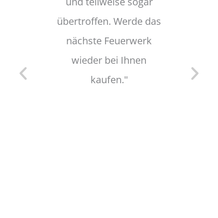
und teilweise sogar
Dank
übertroffen. Werde das
Da
nächste Feuerwerk
wieder bei Ihnen
kaufen."