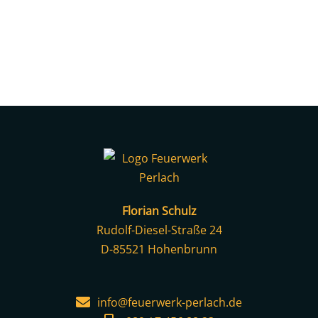
Florian Schulz
Rudolf-Diesel-Straße 24
D-85521 Hohenbrunn
info@feuerwerk-perlach.de